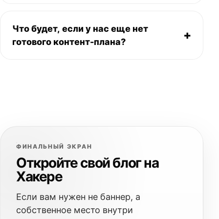
бренда.
Да. Здесь можно собирать экспертный
архив, строить личный бренд и вести
Что будет, если у нас еще нет
собственную линию публикаций на домене
+
готового контент-плана?
сильного профильного медиа.
Это нормально. На старте достаточно
понимания тем и задач. Дальше можно
двигаться от первой сильной статьи, а уже
потом наращивать регулярность и рубрики.
ФИНАЛЬНЫЙ ЭКРАН
Откройте свой блог на
Хакере
Если вам нужен не баннер, а
собственное место внутри